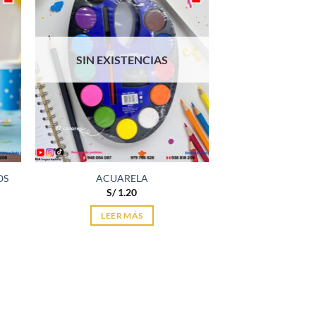
SIN EXISTENCIAS
OS
ACUARELA
S/
1.20
LEER MÁS