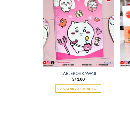
LO 18CM
TABLEROS KAWAII
1.80
S/
1.80
AL CARRITO
AÑADIR AL CARRITO