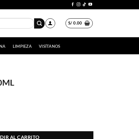
S/
0.00
INA
LIMPIEZA
VISÍTANOS
50ML
DIR AL CARRITO