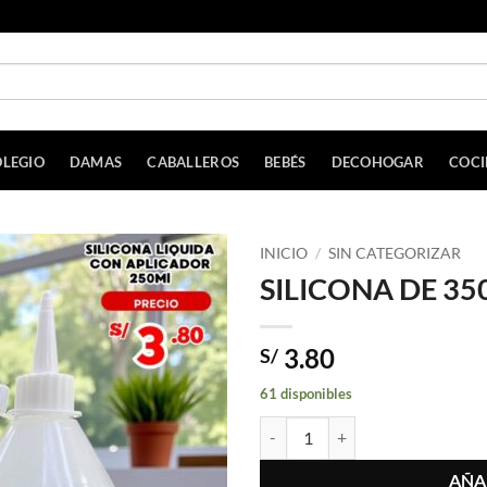
LEGIO
DAMAS
CABALLEROS
BEBÉS
DECOHOGAR
COC
INICIO
/
SIN CATEGORIZAR
SILICONA DE 3
3.80
S/
61 disponibles
SILICONA DE 350ML cantidad
AÑA