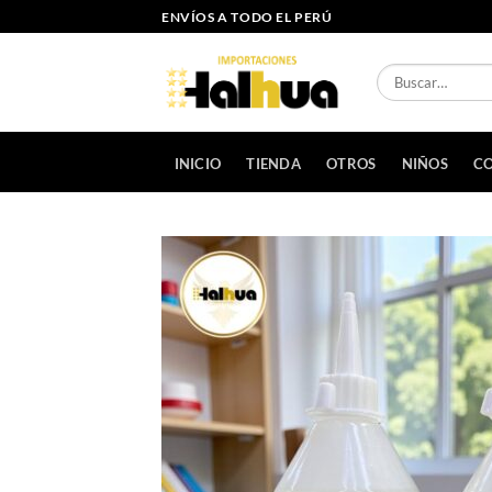
Saltar
ENVÍOS A TODO EL PERÚ
al
contenido
Buscar
por:
INICIO
TIENDA
OTROS
NIÑOS
CO