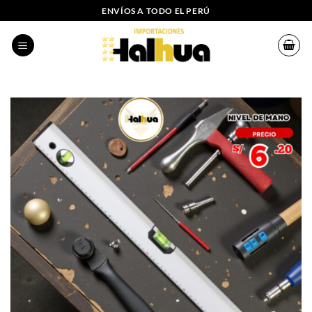
Saltar
ENVÍOS A TODO EL PERÚ
al
contenido