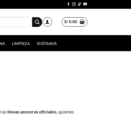
S/
0.00
INA
LIMPIEZA
VISÍTANOS
tras
líneas asesoras oficiales
, quienes