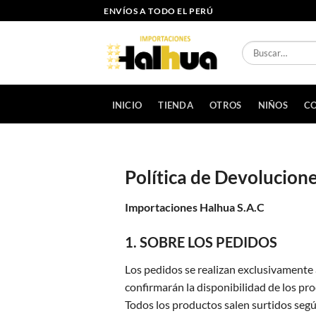
Saltar
ENVÍOS A TODO EL PERÚ
al
contenido
Buscar
por:
INICIO
TIENDA
OTROS
NIÑOS
CO
Política de Devolucion
Importaciones Halhua S.A.C
1. SOBRE LOS PEDIDOS
Los pedidos se realizan exclusivamente 
confirmarán la disponibilidad de los pr
Todos los productos salen surtidos seg