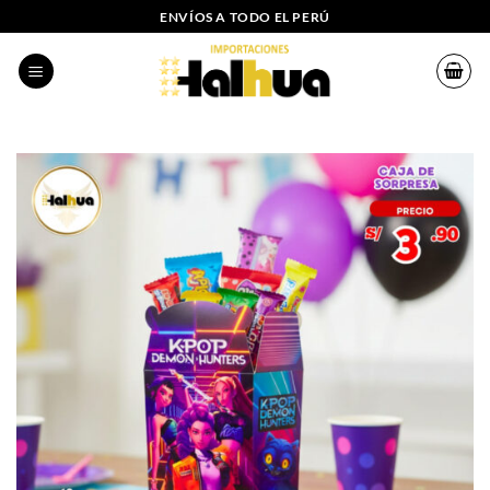
Saltar
ENVÍOS A TODO EL PERÚ
al
contenido