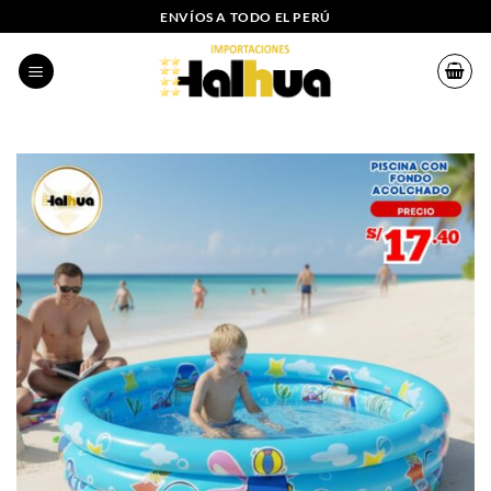
Saltar
ENVÍOS A TODO EL PERÚ
al
contenido