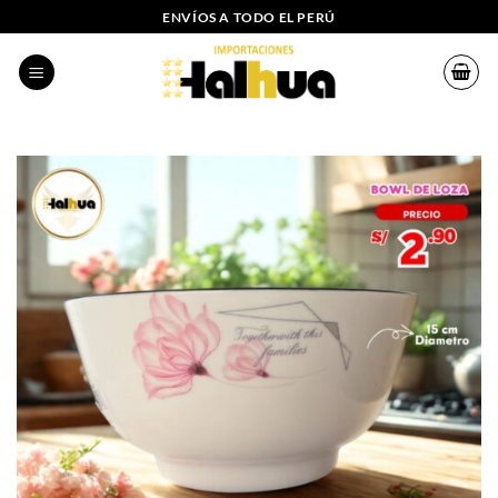
Saltar
ENVÍOS A TODO EL PERÚ
al
contenido