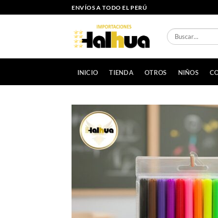
Saltar
ENVÍOS A TODO EL PERÚ
al
contenido
Buscar
por:
INICIO
TIENDA
OTROS
NIÑOS
CO