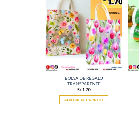
BOLSA DE REGALO
ITAS CANCHEROS
TRANSPARENTE
1.90
S/
1.70
AL CARRITO
AÑADIR AL CARRITO