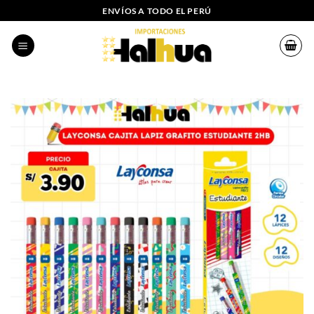
Saltar
ENVÍOS A TODO EL PERÚ
al
contenido